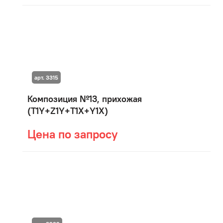
арт. 3315
Композиция №13, прихожая
(T1Y+Z1Y+T1X+Y1X)
Цена по запросу