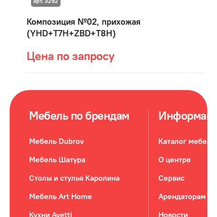
арт. 3292
Композиция №02, прихожая
(YHD+T7H+ZBD+T8H)
Цена по запросу
Мебель по брендам
Информац
Мебель Dubrov
Каталог мебели
Мебель Шатура
О центре
Столы и стулья Каролина
Сервис
Мебель Art Home
Арендаторам
Кухни Avetti
Новости