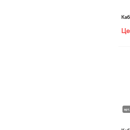
Каб
Це
арт