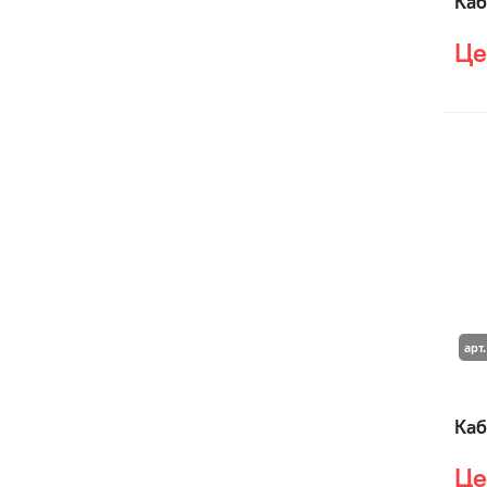
Каб
Це
арт
Каб
Це