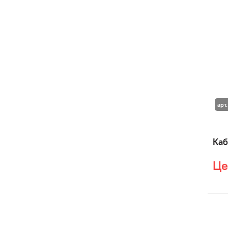
арт.
Каб
Це