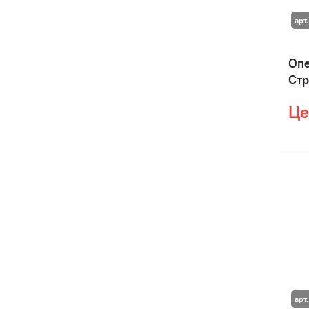
арт.
Опе
Стр
Це
арт.