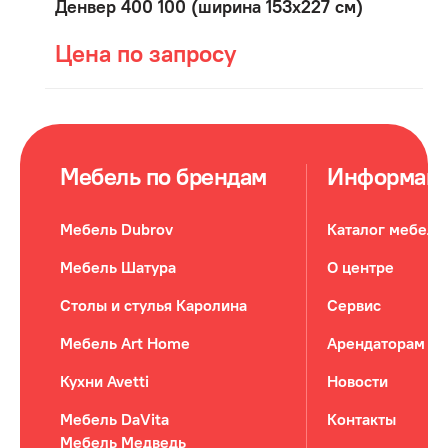
Денвер 400 100 (ширина 153х227 см)
Цена по запросу
Мебель по брендам
Информац
Мебель Dubrov
Каталог мебели
Мебель Шатура
О центре
Столы и стулья Каролина
Сервис
Мебель Art Home
Арендаторам
Кухни Avetti
Новости
Мебель DaVita
Контакты
Мебель Медведь