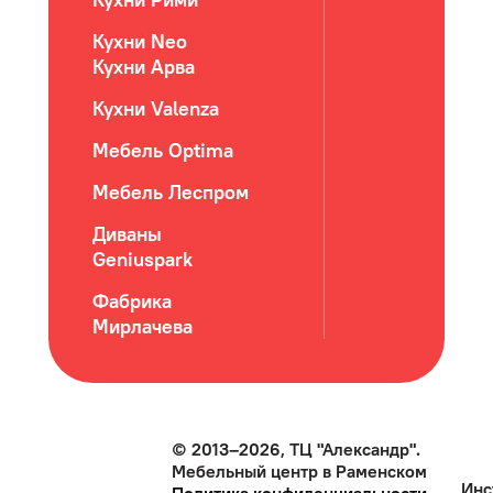
Кухни Neo
Кухни Арва
Кухни Valenza
Мебель Optima
Мебель Леспром
Диваны
Geniuspark
Фабрика
Мирлачева
© 2013–2026, ТЦ "Александр".
Мебельный центр в Раменском
Инс