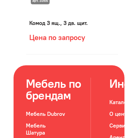
арт. 3366
Комод 3 ящ., 3 дв. щит.
Цена по запросу
Мебель по
Инфо
брендам
Каталог м
Мебель Dubrov
О центре
Мебель
Сервис
Шатура
Арендатор