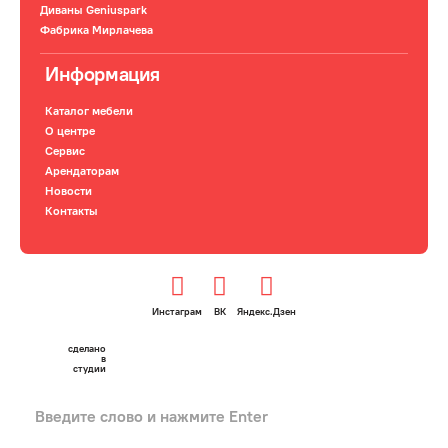
Диваны Geniuspark
Фабрика Мирлачева
Информация
Каталог мебели
О центре
Сервис
Арендаторам
Новости
Контакты
Инстаграм
ВК
Яндекс.Дзен
сделано
в
студии