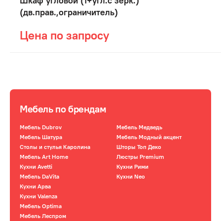
Шкаф угловой (1+угл.с зерк.)
(дв.прав.,ограничитель)
Цена по запросу
Мебель по брендам
Мебель Dubrov
Мебель Медведь
Мебель Шатура
Мебель Модный акцент
Столы и стулья Каролина
Шторы Топ Деко
Мебель Art Home
Люстры Premium
Кухни Avetti
Кухни Рими
Мебель DaVita
Кухни Neo
Кухни Арва
Кухни Valenza
Мебель Optima
Мебель Леспром