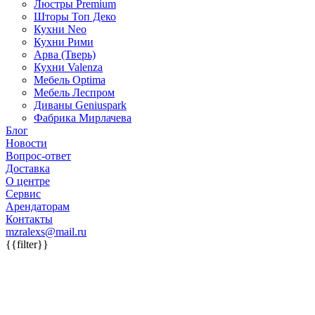
Люстры Premium
Шторы Топ Деко
Кухни Neo
Кухни Рими
Арва (Тверь)
Кухни Valenza
Мебель Optima
Мебель Леспром
Диваны Geniuspark
Фабрика Мирлачева
Блог
Новости
Вопрос-ответ
Доставка
О центре
Сервис
Арендаторам
Контакты
mzralexs@mail.ru
{{filter}}