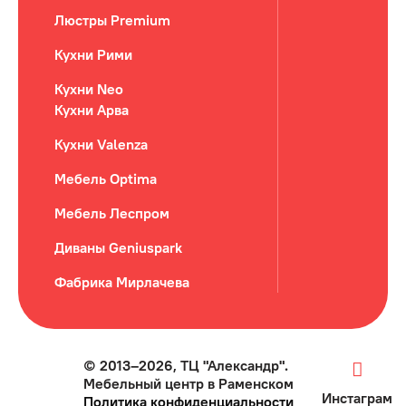
Люстры Premium
Кухни Рими
Кухни Neo
Кухни Арва
Кухни Valenza
Мебель Optima
Мебель Леспром
Диваны Geniuspark
Фабрика Мирлачева
© 2013–2026, ТЦ "Александр".
Мебельный центр в Раменском
Инстаграм
Политика конфиденциальности