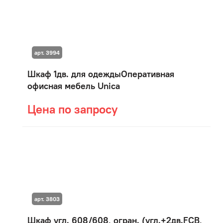
арт. 3994
Шкаф 1дв. для одеждыОперативная
офисная мебель Unica
Цена по запросу
арт. 3803
Шкаф угл. 608/608, огран. (угл.+2дв.FCB,