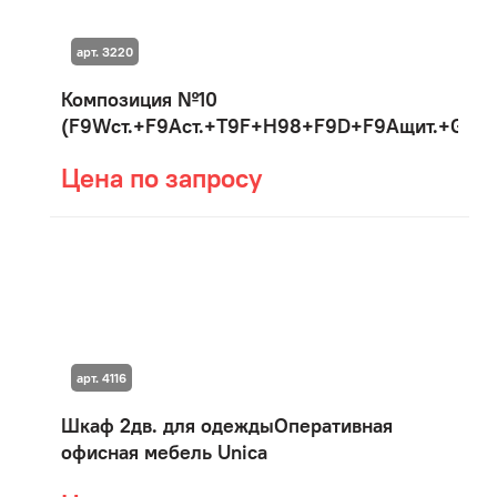
арт. 3220
Композиция №10
(F9Wст.+F9Aст.+T9F+H98+F9D+F9Aщит.+G8B)
Цена по запросу
арт. 4116
Шкаф 2дв. для одеждыОперативная
офисная мебель Unica