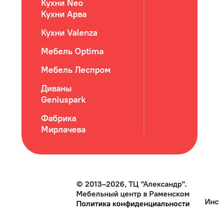
Кухни Neo
Кухни Арва
Кухни Valenza
Мебель Optima
Мебель Леспром
Диваны
Geniuspark
Фабрика
Мирлачева
© 2013–2026, ТЦ "Александр".
Мебельный центр в Раменском
Инс
Политика конфиденциальности