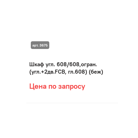
арт. 3675
Шкаф угл. 608/608,огран.
(угл.+2дв.FCB, гл.608) (беж)
Цена по запросу