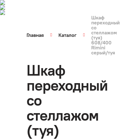
Шкаф
переходный
со
стеллажом
Главная
Каталог
(туя)
608/400
Rimini
серый/туя
Шкаф
переходный
со
стеллажом
(туя)