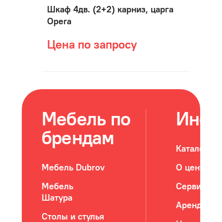
Шкаф 4дв. (2+2) карниз, царга
Opera
Цена по запросу
Мебель по
Инфо
брендам
Каталог м
Мебель Dubrov
О центре
Мебель
Сервис
Шатура
Арендатор
Столы и стулья