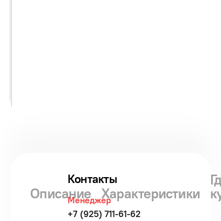
Г
Контакты
Описание
Характеристики
к
Менеджер
+7 (925) 711-61-62