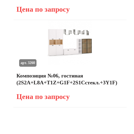
Цена по запросу
арт. 3260
Композиция №06, гостиная
(2S2A+L8A+T1Z+G1F+2S1Cстекл.+3Y1F)
Цена по запросу