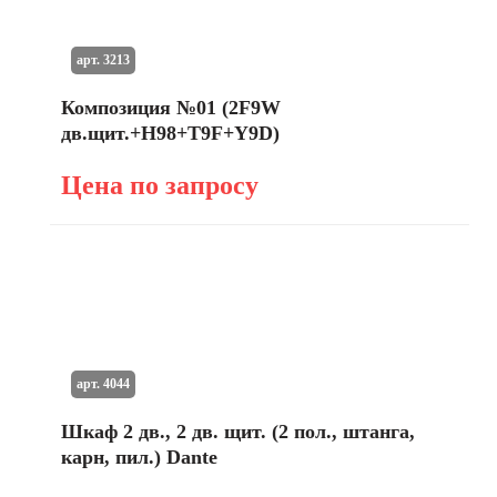
арт. 3213
Композиция №01 (2F9W
дв.щит.+H98+T9F+Y9D)
Цена по запросу
арт. 4044
Шкаф 2 дв., 2 дв. щит. (2 пол., штанга,
карн, пил.) Dante