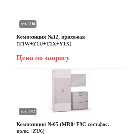
арт. 3316
Композиция №12, прихожая
(T1W+Z1U+T1X+Y1X)
Цена по запросу
арт. 3302
Композиция №05 (MR8+F9C сост.фас.
полк.+ZU6)