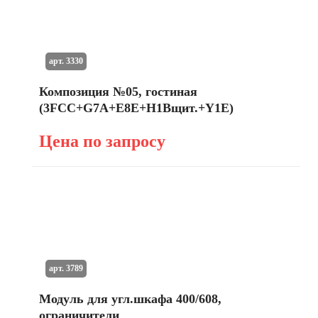
арт. 3330
Композиция №05, гостиная
(3FCC+G7A+E8E+H1Bщит.+Y1E)
Цена по запросу
арт. 3789
Модуль для угл.шкафа 400/608,
ограничители