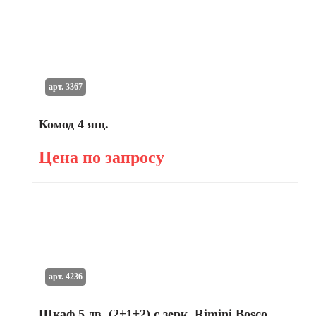
арт. 3367
Комод 4 ящ.
Цена по запросу
арт. 4236
Шкаф 5 дв. (2+1+2) с зерк. Rimini Bosco