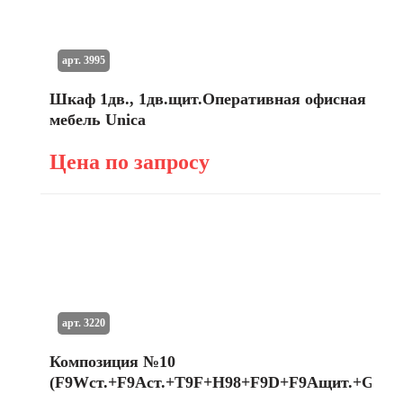
арт. 3995
Шкаф 1дв., 1дв.щит.Оперативная офисная
мебель Unica
Цена по запросу
арт. 3220
Композиция №10
(F9Wст.+F9Aст.+T9F+H98+F9D+F9Aщит.+G8B)