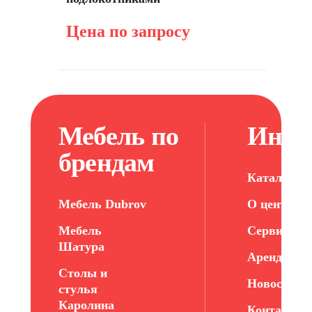
Цена по запросу
Мебель по
Инфо
брендам
Каталог ме
Мебель Dubrov
О центре
Мебель
Сервис
Шатура
Арендатор
Столы и
Новости
стулья
Каролина
Контакты