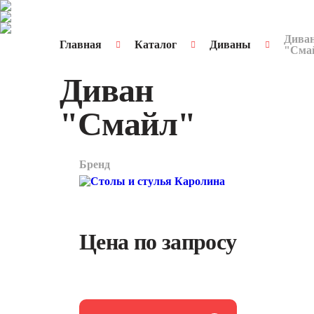
Дива
Главная
Каталог
Диваны
"Сма
Диван
"Смайл"
Бренд
арт.
7318
Цена по запросу