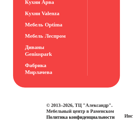
Кухни Арва
Кухни Valenza
Мебель Optima
Мебель Леспром
Диваны
Geniuspark
Фабрика
Мирлачева
© 2013–2026, ТЦ "Александр".
Мебельный центр в Раменском
Инс
Политика конфиденциальности