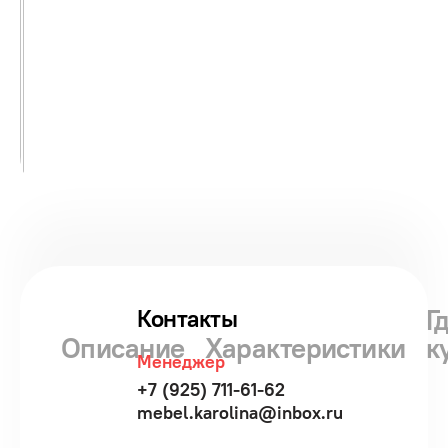
Г
Контакты
Описание
Характеристики
к
Менеджер
+7 (925) 711-61-62
mebel.karolina@inbox.ru