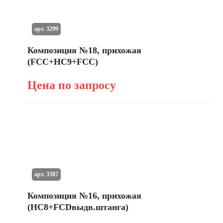
арт. 3299
Композиция №18, прихожая
(FCC+HC9+FCC)
Цена по запросу
арт. 3307
Композиция №16, прихожая
(HC8+FCDвыдв.штанга)