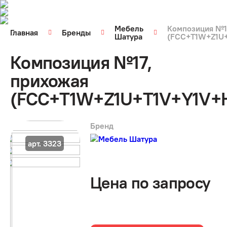
Мебель
Композиция №1
Главная
Бренды
Шатура
(FCC+T1W+Z1U
Композиция №17,
прихожая
(FCC+T1W+Z1U+T1V+Y1V+
Бренд
арт. 3323
Цена по запросу