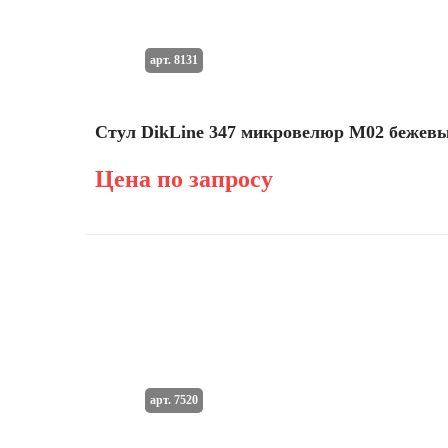
арт. 8131
Стул DikLine 347 микровелюр M02 бежев
Цена по запросу
арт. 7520