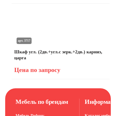
арт. 3717
Шкаф угл. (2дв.+угл.с зерк.+2дв.) карниз,
царга
Цена по запросу
Мебель по брендам
Информац
Мебель Dubrov
Каталог мебели