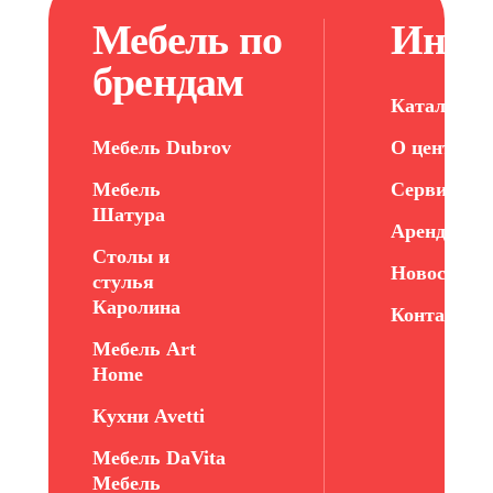
Мебель по
Инфо
брендам
Каталог ме
Мебель Dubrov
О центре
Мебель
Сервис
Шатура
Арендатор
Столы и
Новости
стулья
Каролина
Контакты
Мебель Art
Home
Кухни Avetti
Мебель DaVita
Мебель