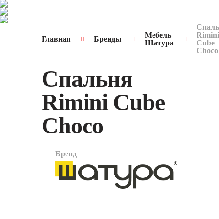
Спаль
Мебель
Rimini
Главная
Бренды
Шатура
Cube
Choco
Спальня
Rimini Cube
Choco
Бренд
арт.
3127