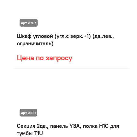
арт. 3767
Шкаф угловой (угл.с зерк.+1) (дв.лев.,
ограничитель)
Цена по запросу
арт. 3551
Секция 2дв., панель Y3A, полка H1C для
тумбы T1U