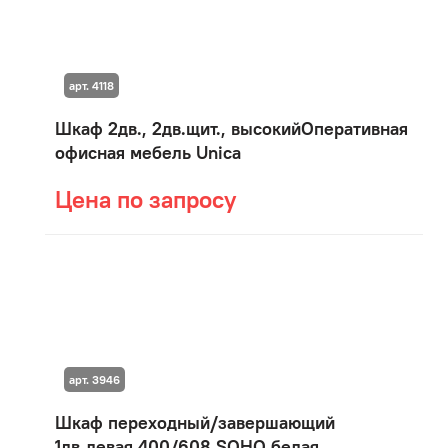
арт. 4118
Шкаф 2дв., 2дв.щит., высокийОперативная
офисная мебель Unica
Цена по запросу
арт. 3946
Шкаф переходный/завершающий
1дв.левая 400/608 SOHO белая