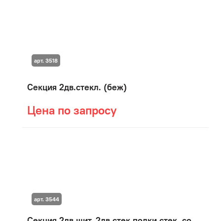
арт. 3518
Секция 2дв.стекл. (беж)
Цена по запросу
арт. 3544
Секция 2дв.щит, 2дв.стек,полки стек. со