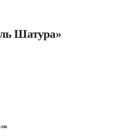
ель Шатура»
ели