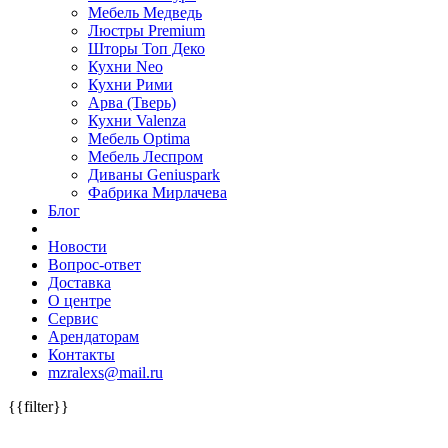
Мебель Медведь
Люстры Premium
Шторы Топ Деко
Кухни Neo
Кухни Рими
Арва (Тверь)
Кухни Valenza
Мебель Optima
Мебель Леспром
Диваны Geniuspark
Фабрика Мирлачева
Блог
Новости
Вопрос-ответ
Доставка
О центре
Сервис
Арендаторам
Контакты
mzralexs@mail.ru
{{filter}}