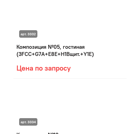
арт. 3332
Композиция №05, гостиная
(3FCC+G7A+E8E+H1Bщит.+Y1E)
Цена по запросу
арт. 3334