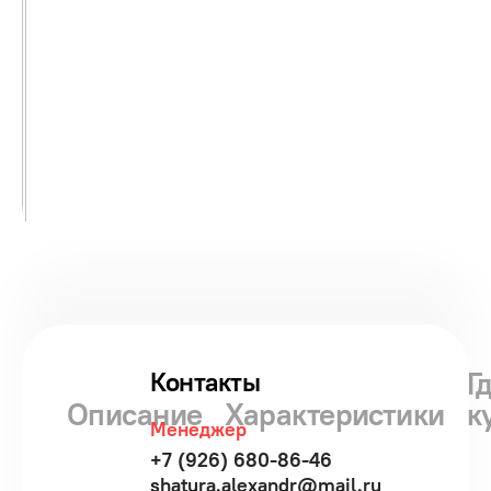
Г
Контакты
Описание
Характеристики
к
Менеджер
+7 (926) 680-86-46
shatura.alexandr@mail.ru