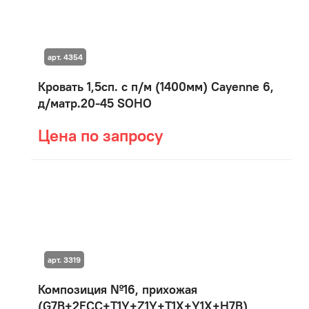
арт. 4354
Кровать 1,5сп. с п/м (1400мм) Cayenne 6,
д/матр.20-45 SOHO
Цена по запросу
арт. 3319
Композиция №16, прихожая
(G7B+2FCC+T1Y+Z1Y+T1X+Y1X+H7B)