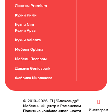
Люстры Premium
Кухни Рими
Кухни Neo
Кухни Арва
Кухни Valenza
Мебель Optima
Мебель Леспром
Диваны Geniuspark
Фабрика Мирлачева
© 2013–2026, ТЦ "Александр".
Мебельный центр в Раменском
Инстаграм
Политика конфиденциальности