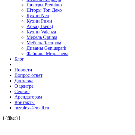
Люстры Premium
Шторы Топ Деко
Кухни Neo
Кухни Рими
Арва (Тверь)
Кухни Valenza
Мебель Optima
Мебель Леспром
Диваны Geniuspark
Фабрика Мирлачева
Блог
Новости
Вопрос-ответ
Доставка
О центре
Сервис
Арендаторам
Контакты
mzralexs@mail.ru
{{filter}}