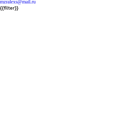
mzralexs@mail.ru
{{filter}}