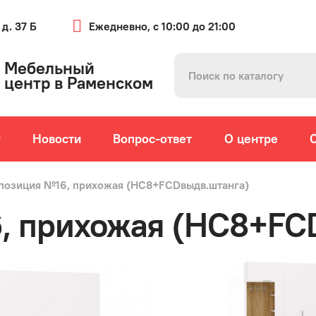
 д. 37 Б
Ежедневно, с 10:00 до 21:00
Мебельный
центр в Раменском
г
Новости
Вопрос-ответ
О центре
позиция №16, прихожая (HC8+FCDвыдв.штанга)
, прихожая (HC8+FC