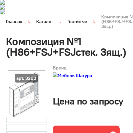
Композиция 
Главная
Каталог
Гостиные
(H86+FSJ+FSJ
3ящ.)
Композиция №1
(H86+FSJ+FSJстек. 3ящ.)
Бренд
арт. 3203
Цена по запросу