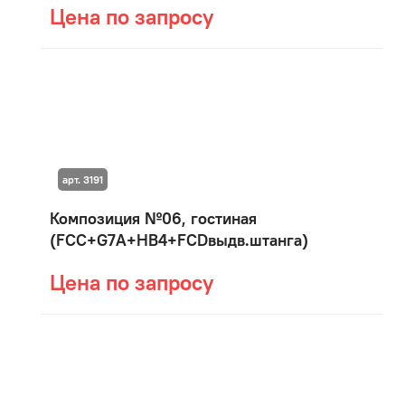
Цена по запросу
арт. 3191
Композиция №06, гостиная
(FCC+G7A+HB4+FCDвыдв.штанга)
Цена по запросу