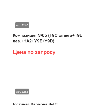
арт. 3240
Композиция №05 (F9C штанга+T9E
лев.+HA2+Y9E+Y9D)
Цена по запросу
арт. 2252
Гостиная Кармона 8-ГС