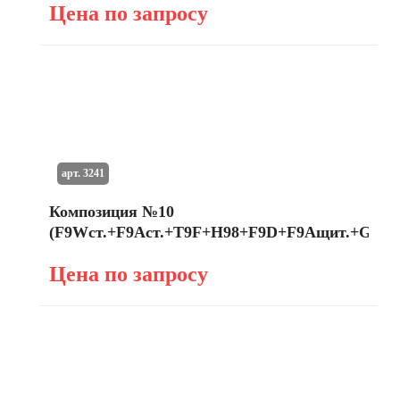
Цена по запросу
арт. 3241
Композиция №10
(F9Wст.+F9Aст.+T9F+H98+F9D+F9Aщит.+G8B)
Цена по запросу