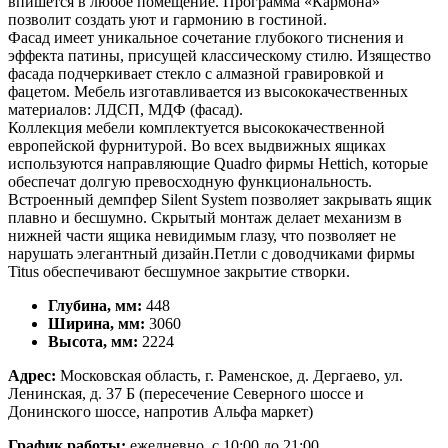
впишется в любое помещение. Программа «Кармона»
позволит создать уют и гармонию в гостиной.
Фасад имеет уникальное сочетание глубокого тиснения и
эффекта патины, присущей классическому стилю. Изящество
фасада подчеркивает стекло с алмазной гравировкой и
фацетом. Мебель изготавливается из высококачественных
материалов: ЛДСП, МДФ (фасад).
Коллекция мебели комплектуется высококачественной
европейской фурнитурой. Во всех выдвижных ящиках
используются направляющие Quadro фирмы Hettich, которые
обеспечат долгую превосходную функциональность.
Встроенный демпфер Silent System позволяет закрывать ящик
плавно и бесшумно. Скрытый монтаж делает механизм в
нижней части ящика невидимым глазу, что позволяет не
нарушать элегантный дизайн.Петли с доводчиками фирмы
Titus обеспечивают бесшумное закрытие створки.
Глубина, мм:
448
Ширина, мм:
3060
Высота, мм:
2224
Адрес:
Московская область, г. Раменское, д. Дергаево, ул.
Ленинская, д. 37 Б (пересечение Северного шоссе и
Донинского шоссе, напротив Альфа маркет)
График работы:
ежедневно, с 10:00 до 21:00