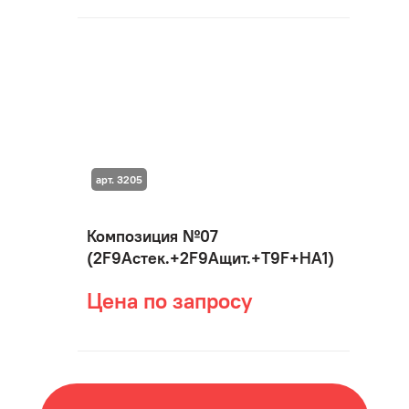
арт. 3205
Композиция №07
(2F9Aстек.+2F9Aщит.+T9F+HA1)
Цена по запросу