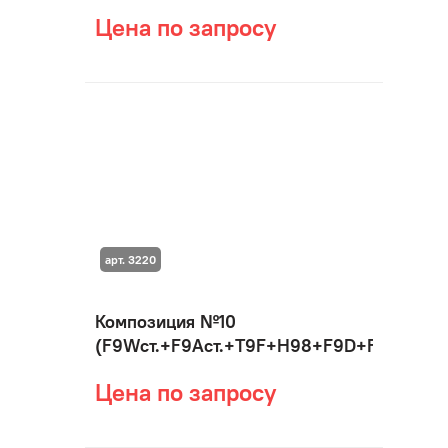
Цена по запросу
арт. 3220
Композиция №10
(F9Wст.+F9Aст.+T9F+H98+F9D+F9Aщит.+
Цена по запросу