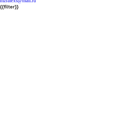
mzralexs@mail.ru
{{filter}}