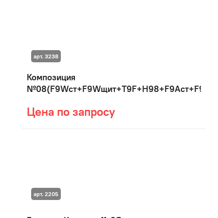
арт. 3238
Композиция
№08(F9Wст+F9Wщит+T9F+H98+F9Aст+F9Aщ
Цена по запросу
арт. 2205