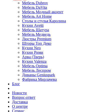
Мебель Dubrov
Мебель DaVita
Мебель Модный акцент
Мебель Art Home
Столы и стулья Каролина
Кухни Avetti
Мебель Шатура
Мебель Медведь
Люстры Premium
Шторы Топ Деко
Кухни Neo
Кухни Рими
Арва (Тверь)
Кухни Valenza
Мебель Optima
Мебель Леспром
Диваны Geniuspark
Фабрика Мирлачева
Блог
Новости
Вопрос-ответ
Доставка
О центре
Сервис