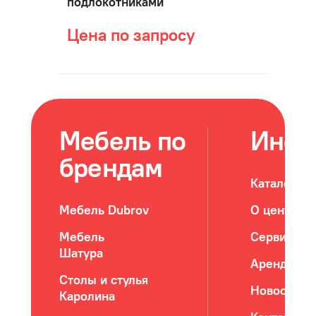
подлокотниками
Цена по запросу
Мебель по
Инфо
брендам
Каталог м
Мебель Dubrov
О центре
Мебель
Сервис
Шатура
Арендатор
Столы и стулья
Новости
Каролина