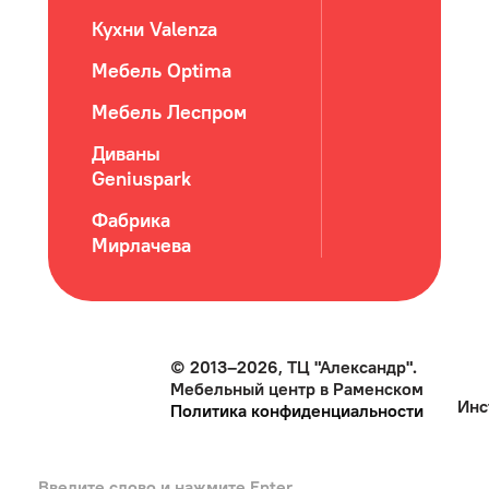
Кухни Valenza
Мебель Optima
Мебель Леспром
Диваны
Geniuspark
Фабрика
Мирлачева
© 2013–2026, ТЦ "Александр".
Мебельный центр в Раменском
Инс
Политика конфиденциальности