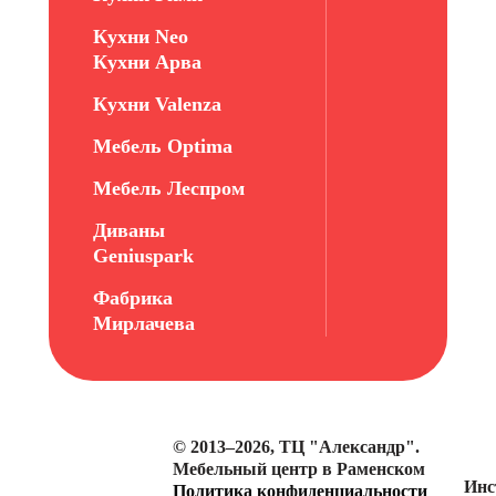
Кухни Neo
Кухни Арва
Кухни Valenza
Мебель Optima
Мебель Леспром
Диваны
Geniuspark
Фабрика
Мирлачева
© 2013–2026, ТЦ "Александр".
Мебельный центр в Раменском
Инс
Политика конфиденциальности