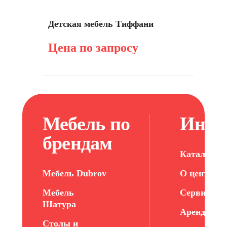
Детская мебель Тиффани
Цена по запросу
Мебель по
Инфо
брендам
Каталог ме
Мебель Dubrov
О центре
Мебель
Сервис
Шатура
Арендатор
Столы и