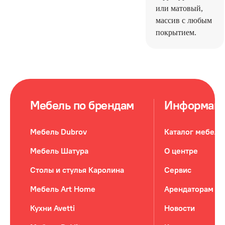
или матовый,
массив с любым
покрытием.
Мебель по брендам
Информац
Мебель Dubrov
Каталог мебели
Мебель Шатура
О центре
Столы и стулья Каролина
Сервис
Мебель Art Home
Арендаторам
Кухни Avetti
Новости