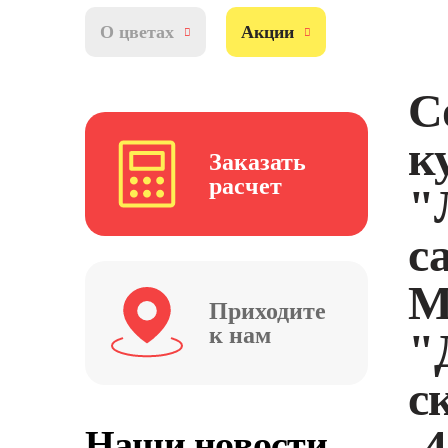
О цветах
Акции
С
к
Заказать
расчет
"
с
М
Приходите
к нам
"
с
-
Наши новости