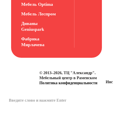
Мебель Optima
Мебель Леспром
Диваны
Geniuspark
Фабрика
Мирлачева
© 2013–2026, ТЦ "Александр".
Мебельный центр в Раменском
Инс
Политика конфиденциальности