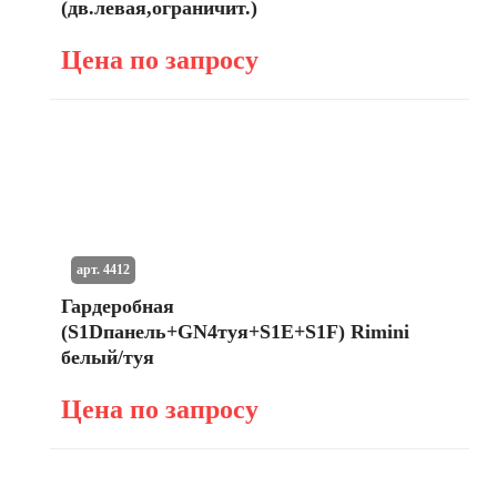
(дв.левая,ограничит.)
Цена по запросу
арт. 4412
Гардеробная
(S1Dпанель+GN4туя+S1E+S1F) Rimini
белый/туя
Цена по запросу