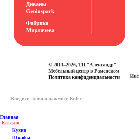
Диваны
Geniuspark
Фабрика
Мирлачева
© 2013–2026, ТЦ "Александр".
Мебельный центр в Раменском
Инс
Политика конфиденциальности
Главная
Каталог
Кухни
Шкафы