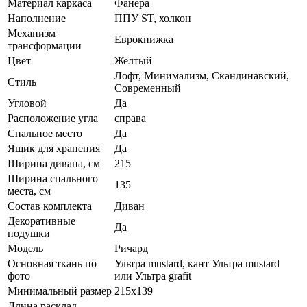
Материал каркаса
Фанера
Наполнение
ППУ ST, холкон
Механизм
Еврокнижка
трансформации
Цвет
Желтый
Лофт, Минимализм, Скандинавский,
Стиль
Современный
Угловой
Да
Расположение угла
справа
Спальное место
Да
Ящик для хранения
Да
Ширина дивана, см
215
Ширина спального
135
места, см
Состав комплекта
Диван
Декоративные
Да
подушки
Модель
Ричард
Основная ткань по
Ультра mustard, кант Ультра mustard
фото
или Ультра grafit
Минимальный размер
215х139
Длина расклад.