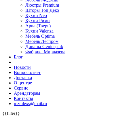
Люстры Premium
Шторы Топ Деко
Кухни Neo
Кухни Рими
Арва (Тверь)
Кухни Valenza
Мебель Optima
Мебель Леспром
Диваны Geniuspark
Фабрика Мирлачева
Блог
Новости
Вопрос-ответ
Доставка
О центре
Сервис
Арендаторам
Контакты
mzralexs@mail.ru
{{filter}}