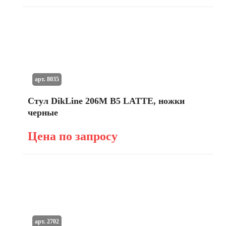
арт. 8035
Стул DikLine 206М B5 LATTE, ножки
черные
Цена по запросу
арт. 2702