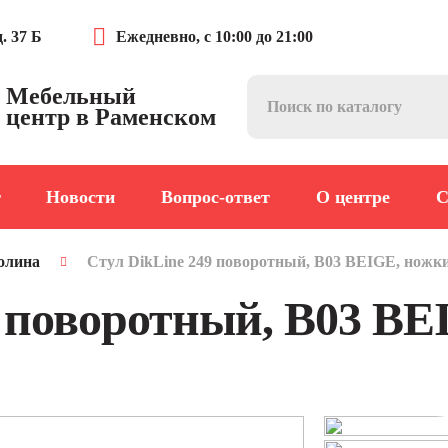
. 37 Б
Ежедневно, с 10:00 до 21:00
Мебельный
центр в Раменском
г
Новости
Вопрос-ответ
О центре
С
олина
Стул DikLine 249 поворотный, B03 BEIGE, ножк
9 поворотный, B03 BE