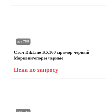
арт. 7787
Стол DikLine KX160 мрамор черный
Марквин/опоры черные
Цена по запросу
арт. 1068