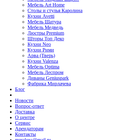
Мебель Art Home
Столы и стулья Каролина
Кухни Avetti
Мебель Шатура
Мебель Медведь
Люстры Premium
Шторы Топ Деко
Кухни Neo
Кухни Рими
Арва (Тверь)
Кухни Valenza
Мебель Optima
Мебель Леспром
Диваны Geniuspark
Фабрика Мирлачева
Блог
Новости
Вопрос-ответ
Доставка
О центре
Сервис
Арендаторам
Контакты
mzralexs@mail.ru