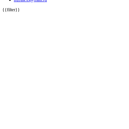
{{filter}}