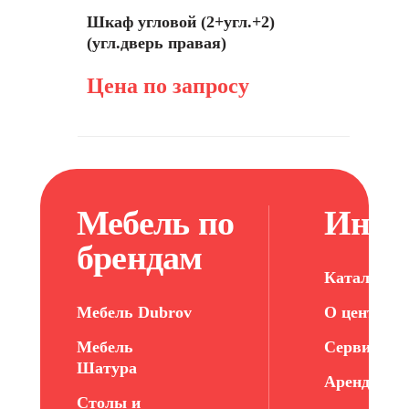
Шкаф угловой (2+угл.+2)
(угл.дверь правая)
Цена по запросу
Мебель по
Инфо
брендам
Каталог ме
Мебель Dubrov
О центре
Мебель
Сервис
Шатура
Арендатор
Столы и