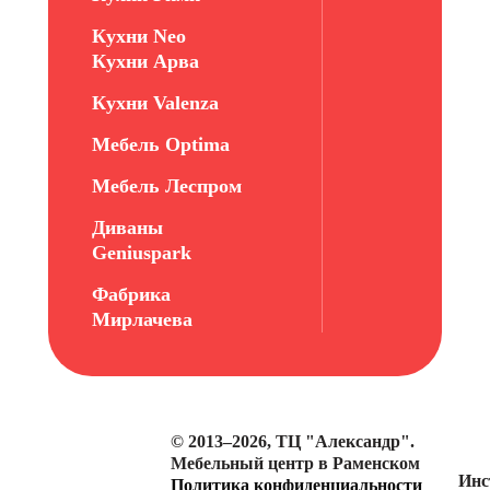
Кухни Neo
Кухни Арва
Кухни Valenza
Мебель Optima
Мебель Леспром
Диваны
Geniuspark
Фабрика
Мирлачева
© 2013–2026, ТЦ "Александр".
Мебельный центр в Раменском
Инс
Политика конфиденциальности